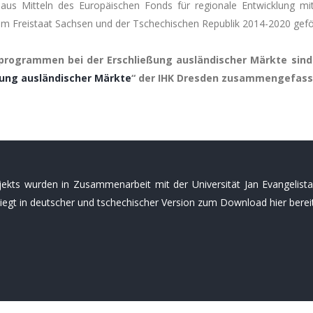
aus Mitteln des Europäischen Fonds für regionale Entwicklung 
 Freistaat Sachsen und der Tschechischen Republik 2014-2020 gefö
rogrammen bei der Erschließung ausländischer Märkte sind 
ung ausländischer Märkte
“ der IHK Dresden zusammengefass
ojekts wurden in Zusammenarbeit mit der Universität Jan Evangelist
liegt in deutscher und tschechischer Version zum Download hier bereit