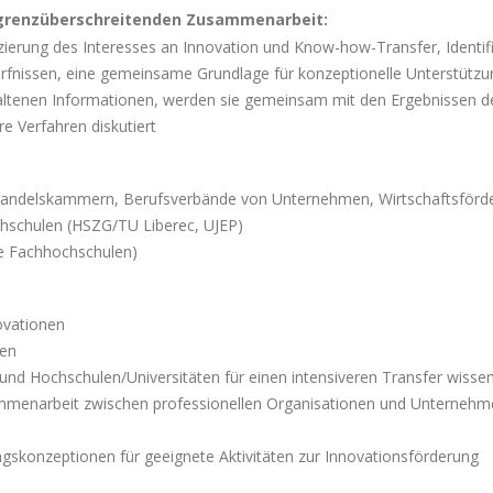
grenzüberschreitenden Zusammenarbeit:
ierung des Interesses an Innovation und Know-how-Transfer, Identif
ürfnissen, eine gemeinsame Grundlage für konzeptionelle Unterstützu
rhaltenen Informationen, werden sie gemeinsam mit den Ergebnissen
e Verfahren diskutiert
(Handelskammern, Berufsverbände von Unternehmen, Wirtschaftsförd
chschulen (HSZG/TU Liberec, UJEP)
re Fachhochschulen)
ovationen
ren
d Hochschulen/Universitäten für einen intensiveren Transfer wissens
menarbeit zwischen professionellen Organisationen und Unternehmen 
skonzeptionen für geeignete Aktivitäten zur Innovationsförderung