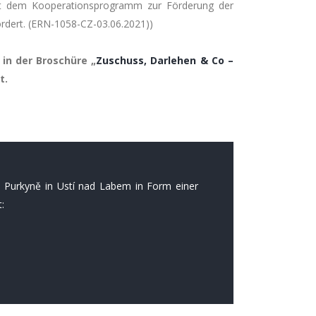
mit dem Kooperationsprogramm zur Förderung der
rdert. (ERN-1058-CZ-03.06.2021))
in der Broschüre „
Zuschuss, Darlehen & Co –
t.
a Purkyně in Ustí nad Labem in Form einer
: