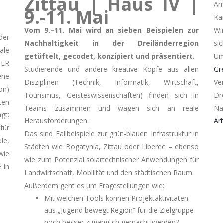
Zittau | Haus IV |
Am
9.-11. Mai
Ka
Vom 9.–11. Mai wird an sieben Beispielen zur
Wi
der
Nachhaltigkeit in der Dreiländerregion
si
ale
getüftelt, gecodet, konzipiert und präsentiert.
Um
ER
Studierende und andere kreative Köpfe aus allen
Gr
ene
Disziplinen (Technik, Informatik, Wirtschaft,
Ve
on)
Tourismus, Geisteswissenschaften) finden sich in
Dr
ten
Teams zusammen und wagen sich an reale
Na
gt:
Herausforderungen.
Art
ür
Das sind Fallbeispiele zur grün-blauen Infrastruktur in
le,
Städten wie Bogatynia, Zittau oder Liberec – ebenso
wie
wie zum Potenzial solartechnischer Anwendungen für
 in
Landwirtschaft, Mobilität und den städtischen Raum.
Außerdem geht es um Fragestellungen wie:
Mit welchen Tools können Projektaktivitäten
aus „Jugend bewegt Region“ für die Zielgruppe
noch besser zugänglich gemacht werden?