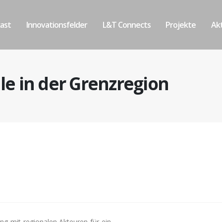
ast
Innovationsfelder
L&T Connects
Projekte
Akt
le in der Grenzregion
g mit regionalen Akteuren für ein