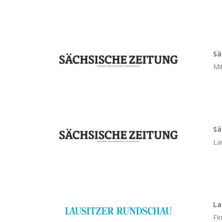
Sä
Mi
Sä
La
La
Fi