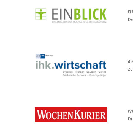
EI
De
ih
Zu
Wo
Dr