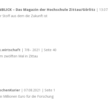
NBLICK – Das Magazin der Hochschule Zittau/Görlitz
| 13.07
r Stoff aus dem die Zukunft ist
k.wirtschaft
| 7/8– 2021 | Seite 40
m zwölften Mal in Zittau
chenKurier
| 07.08.2021 | Seite 1
ei Millionen Euro für die Forschung