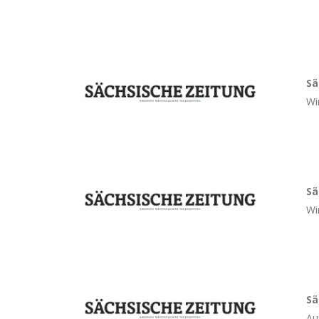
Sä
Wi
Sä
Wi
Sä
Au