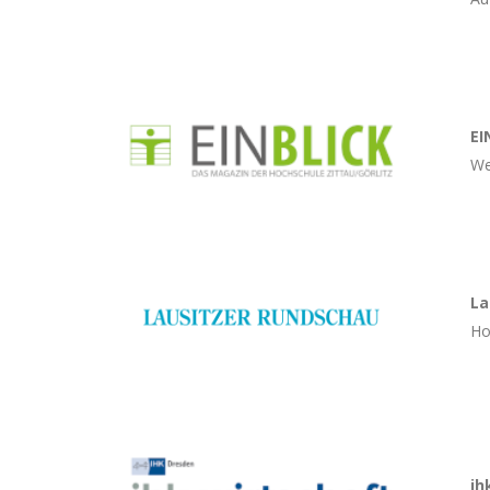
EI
We
La
Ho
ih