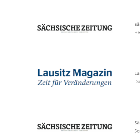
Sä
He
La
Da
Sä
Se