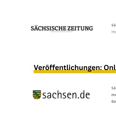
Sä
Ho
S
me
Be