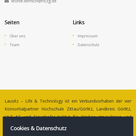
leonie.liemich@hszg.de
Seiten
Links
Über uns
Impressum
Team
Datenschutz
Lausitz – Life & Technology ist ein Verbundvorhaben der vier
Konsortialpartner Hochschule Zittau/Görlitz, Landkreis Görlitz,
ULT AG und Fraunhofer-Institut für Werkzeugmaschinen und
Umformtechnik (IWU)
Cookies & Datenschutz