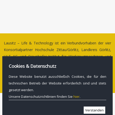
Lausitz – Life & Technology ist ein Verbundvorhaben der vier
Konsortialpartner Hochschule Zittau/Görlitz, Landkreis Görlitz,
ULT AG und Fraunhofer-Institut für Werkzeugmaschinen und
Umformtechnik (IWU)
Cookies & Datenschutz
Prof. Raj Kollmorgen ist Konsortialführer und Projektleiter des
Diese Website benutzt ausschließich Cookies, die für den
Strategieentwicklungsprojektes an der Hochschule Zittau/Görlitz
technischen Betrieb der Website erforderlich sind und stets
gesetzt werden.
Unsere Datenschutzrichtlinien finden Sie
hier
.
© Copyright 2022. All Rights Reserved.
Verstanden